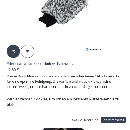
Mikrofaser Waschhandschuh weiß/schwarz
12,60
€
Dieser Waschhandschuh besteht aus 2 verschiedenen Mikrofaserarten
für eine optimale Reinigung. Die weißen und blauen Fransen sind
extrem weich, um die Karosserie nicht zu beschädigen und der
laminierte Schaumstoff im Handschuh sorgt für eine hervorragende
Absorption. Das ideale Zubehör für die Fahrzeugreinigung.
Wir verwenden Cookies, um Ihnen ein besseres Nutzererlebnis zu
bieten.
Größe: 20 x 25 cm
Farbe: schwarz/weiß gesprenkelt
Cookie Richtlinien
Ich stimme zu