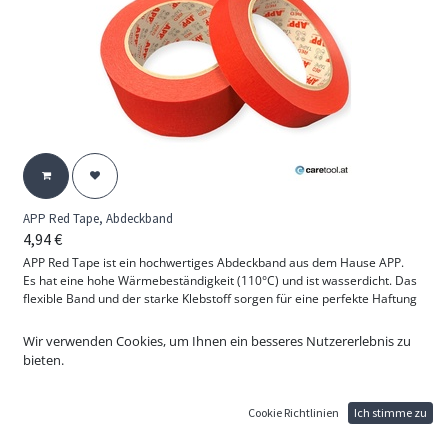
APP Red Tape, Abdeckband
4,94
€
APP Red Tape ist ein hochwertiges Abdeckband aus dem Hause APP.
Es hat eine hohe Wärmebeständigkeit (110°C) und ist wasserdicht. Das
flexible Band und der starke Klebstoff sorgen für eine perfekte Haftung
und eine einfache Anpassung an die abgeklebten Formen.
Die hohe Feuchtigkeitsbeständigkeit ermöglicht es, mit wasserbasierten
Wir verwenden Cookies, um Ihnen ein besseres Nutzererlebnis zu
und konventionellen Lacken zu arbeiten. Sehr starker Klebstoff, leicht
bieten.
abziehbar ( hinterlässt keine Kleberückstände)
Geeignet für folgende Oberflächen: Lacke, Glas, Kunststoffe, Gummi,
Cookie Richtlinien
Ich stimme zu
Holz
Rollenlänge: 45m