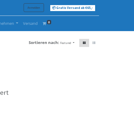
Anmelden
📦 Gratis Versand ab €65,-
0
rnehmen
Versand
Sortieren nach:
Featured
ert