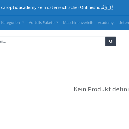
caroptic academy - ein österreichischer Onlineshop🇦🇹
 Kategorien
Vorteils Pakete
Maschinenverleih
Academy
Unte
Kein Produkt defini