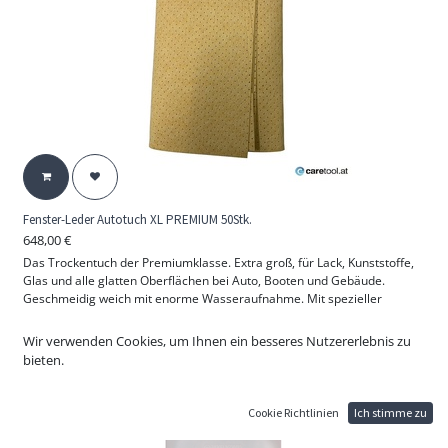
Fenster-Leder Autotuch XL PREMIUM 50Stk.
648,00
€
Das Trockentuch der Premiumklasse. Extra groß, für Lack, Kunststoffe,
Glas und alle glatten Oberflächen bei Auto, Booten und Gebäude.
Geschmeidig weich mit enorme Wasseraufnahme. Mit spezieller
Mikroperforation erreichen Sie ein streifenfreies, reinigungsintensives
und lackschonendes Ergebnis.
Wir verwenden Cookies, um Ihnen ein besseres Nutzererlebnis zu
bieten.
Eigenschaften:
Extrem saugstark
lackschonend
Cookie Richtlinien
Ich stimme zu
kratzfrei