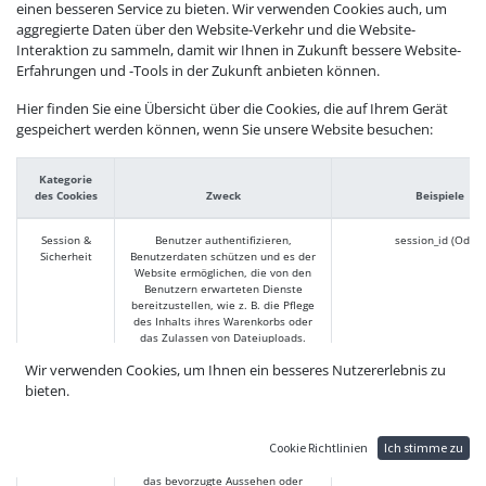
einen besseren Service zu bieten. Wir verwenden Cookies auch, um
aggregierte Daten über den Website-Verkehr und die Website-
Interaktion zu sammeln, damit wir Ihnen in Zukunft bessere Website-
Erfahrungen und -Tools in der Zukunft anbieten können.
Hier finden Sie eine Übersicht über die Cookies, die auf Ihrem Gerät
gespeichert werden können, wenn Sie unsere Website besuchen:
Kategorie
des Cookies
Zweck
Beispiele
Session &
Benutzer authentifizieren,
session_id (Odoo)
Sicherheit
Benutzerdaten schützen und es der
Website ermöglichen, die von den
Benutzern erwarteten Dienste
bereitzustellen, wie z. B. die Pflege
des Inhalts ihres Warenkorbs oder
das Zulassen von Dateiuploads.
Wir verwenden Cookies, um Ihnen ein besseres Nutzererlebnis zu
Die Website wird nicht richtig
funktionieren, wenn Sie diese
bieten.
Cookies ablehnen oder verwerfen.
Cookie Richtlinien
Ich stimme zu
Einstellungen
Merken Sie sich Informationen über
frontend_lang (Odo
das bevorzugte Aussehen oder