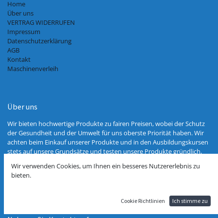
Home
Über uns
VERTRAG WIDERRUFEN
Impressum
Datenschutzerklärung
AGB
Kontakt
Maschinenverleih
Über uns
Wir bieten hochwertige Produkte zu fairen Preisen, wobei der Schutz
der Gesundheit und der Umwelt für uns oberste Priorität haben. Wir
achten beim Einkauf unserer Produkte und in den Ausbildungskursen
stets auf unsere Grundsätze und testen unsere Produkte gründlich,
bevor wir sie ins Sortiment aufnehmen. Wir kennen die meisten
Wir verwenden Cookies, um Ihnen ein besseres Nutzererlebnis zu
Hersteller unserer Produkte persönlich und bevorzugen bei der
bieten.
Auswahl europäische Anbieter.
Cookie Richtlinien
Ich stimme zu