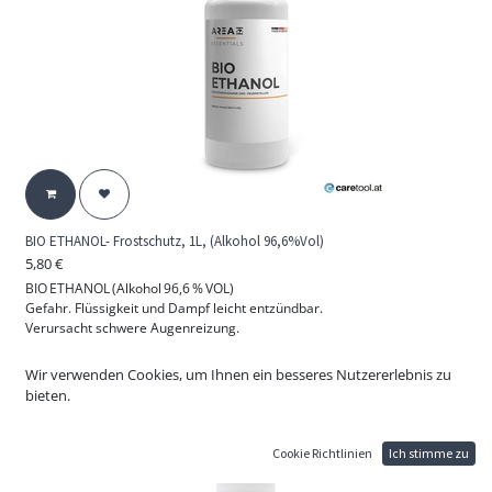
BIO ETHANOL- Frostschutz, 1L, (Alkohol 96,6%Vol)
5,80
€
BIO ETHANOL (Alkohol 96,6 % VOL)
Gefahr. Flüssigkeit und Dampf leicht entzündbar.
Verursacht schwere Augenreizung.
Darf nicht in die Hände von Kindern gelangen.
Von Hitze, heißen Oberflächen, Funken, offenen Flammen und anderen
Wir verwenden Cookies, um Ihnen ein besseres Nutzererlebnis zu
Zündquellen
bieten.
fernhalten.
Nicht rauchen. Augenschutz / Gesichtsschutz tragen.
BEI BERÜHRUNG MIT DER HAUT (oder dem Haar): Alle kontaminierten
Cookie Richtlinien
Ich stimme zu
Kleidungsstücke sofort ausziehen. Haut mit Wasser abwaschen [oder
duschen].