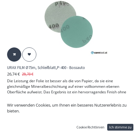
URAX FILM Ø75m, Schleifblatt,P-400 - Bossauto
26,74
€
29,70
€
Die Leistung der Folie ist besser als die von Papier, da sie eine
gleichmäßige Mineralbeschichtung auf einer vollkommen ebenen
Oberfläche aufweist. Das Ergebnis ist ein hervorragendes Finish ohne
tiefe Kratzspuren.
Inhalt 50 Stk.
Wir verwenden Cookies, um Ihnen ein besseres Nutzererlebnis zu
bieten.
Cookie Richtlinien
Ich stimme zu