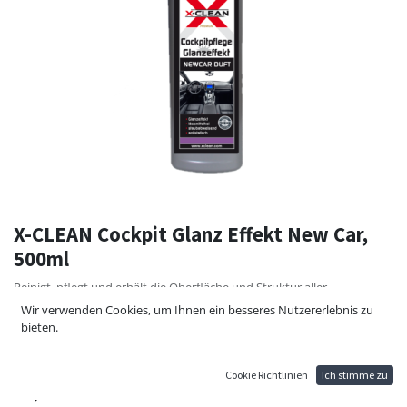
X-CLEAN Cockpit Glanz Effekt New Car,
500ml
Reinigt, pflegt und erhält die Oberflä­che und Struktur aller
Kunststoffteile im Autoinnenraum, sowie Holzarmaturen. Wirkt
Wir verwenden Cookies, um Ihnen ein besseres Nutzererlebnis zu
staubabwei­send, antistatisch und schützt vor Neuverschmutzung. Der
bieten.
seidenglänzende Effekt des Cockpits bleibt erhalten, keine störenden
Lichtreflektionen. Lösemittel frei. Mit angenehmen New Car Duft.
Cookie Richtlinien
Ich stimme zu
10,10
€