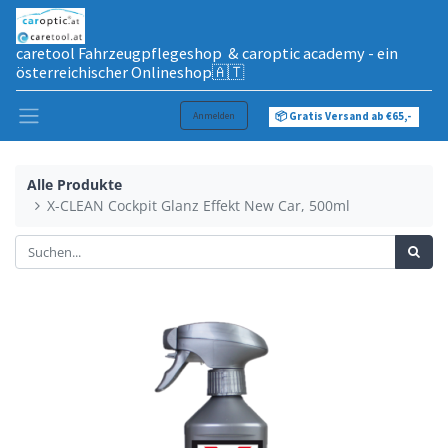
caretool Fahrzeugpflegeshop & caroptic academy - ein
österreichischer Onlineshop🇦🇹
Anmelden
📦 Gratis Versand ab €65,-
Alle Produkte
X-CLEAN Cockpit Glanz Effekt New Car, 500ml