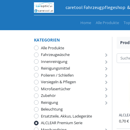
caretool Fahrzeugpflegeshop & 
Home
Alle Produkte
Top
KATEGORIEN
Prod
Alle Produkte
Fahrzeugwäsche
Innenreinigung
Reinigungsmittel
Polieren / Schleifen
Versiegeln & Pflegen
Microfasertücher
Zubehör
Reinigung
Beleuchtung
ALCLEA
Ersatzteile, Akkus, Ladegeräte
0,70
€
ALCLEAR Premium Serie
Merchandising