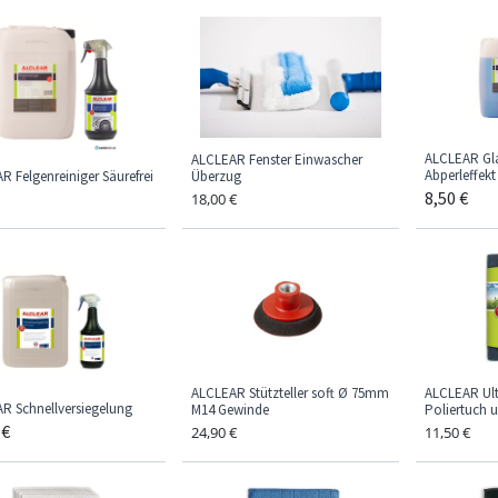
ALCLEAR Gla
ALCLEAR Fenster Einwascher
Abperleffekt
R Felgenreiniger Säurefrei
Überzug
8,50
€
18,00
€
ALCLEAR Stützteller soft Ø 75mm
ALCLEAR Ult
R Schnellversiegelung
M14 Gewinde
Poliertuch 
€
24,90
€
11,50
€