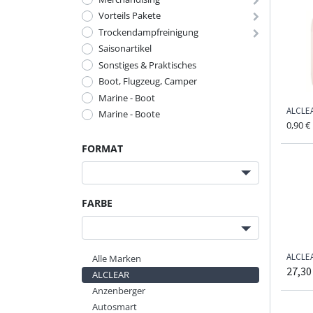
Vorteils Pakete
Trockendampfreinigung
Saisonartikel
Sonstiges & Praktisches
Boot, Flugzeug, Camper
Marine - Boot
ALCLEA
Marine - Boote
0,90
€
FORMAT
FARBE
ALCLEA
Alle Marken
27,30
ALCLEAR
Anzenberger
Autosmart