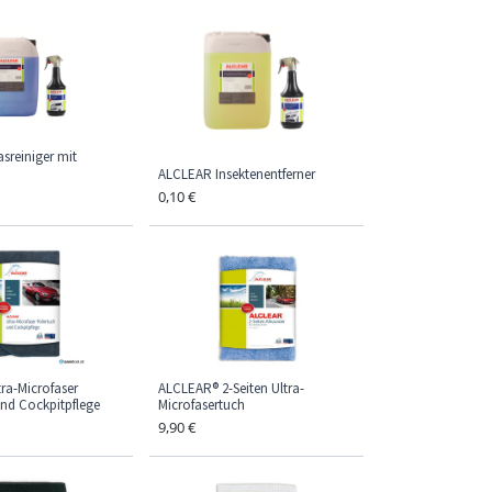
sreiniger mit
ALCLEAR Insektenentferner
0,10
€
ra-Microfaser
ALCLEAR® 2-Seiten Ultra-
und Cockpitpflege
Microfasertuch
9,90
€