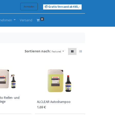
Anmelden
📦 Gratis Versand ab €65,-
0
rnehmen
Versand
Sortieren nach:
Featured
o Reifen- und
lege
ALCLEAR Autoshampoo
1,69
€