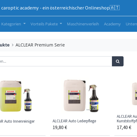
caroptic academy - ein österreichischer Onlineshop🇦🇹
 Kategorien
Vorteils Pakete
Maschinenverleih
Academy
Unte
ukte
ALCLEAR Premium Serie
ALCLEAR Aut
ALCLEAR Auto Lederpflege
Kunststoffpf
R Auto Innenreiniger
19,80
€
17,40
€