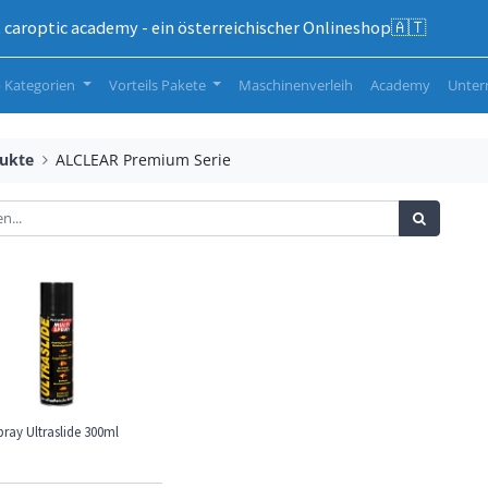
caroptic academy - ein österreichischer Onlineshop🇦🇹
 Kategorien
Vorteils Pakete
Maschinenverleih
Academy
Unte
ukte
ALCLEAR Premium Serie
pray Ultraslide 300ml