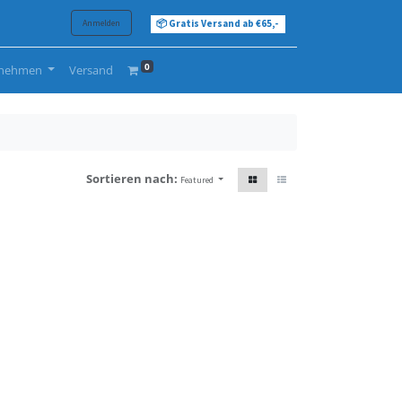
Anmelden
📦 Gratis Versand ab €65,-
0
rnehmen
Versand
Sortieren nach:
Featured