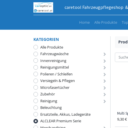
caretool Fahrzeugpflegeshop & 
Home
Alle Produkte
Top
KATEGORIEN
Prod
Alle Produkte
Fahrzeugwäsche
Innenreinigung
Reinigungsmittel
Polieren / Schleifen
Versiegeln & Pflegen
Microfasertücher
Zubehör
Reinigung
Beleuchtung
Multi S
Ersatzteile, Akkus, Ladegeräte
9,30
€
ALCLEAR Premium Serie
Merchandising