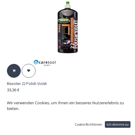
Maxolen 22 Polish Violet
33,36
€
22 Polish Violet
Wachspolish violett pflegt und veredelt neue bis mittelstark verwitterte
Wir verwenden Cookies, um Ihnen ein besseres Nutzererlebnis zu
Hochglanzlacke. Wachspolish violett erzeugt maschinell und manuell ein
bieten.
optimales, streifenfreies Hochglanzfinish.
Cookie Richtlinien
Ich stimme zu