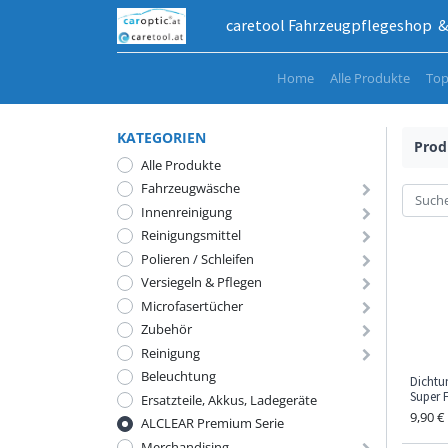
caretool Fahrzeugpflegeshop & 
Home
Alle Produkte
Top
KATEGORIEN
Prod
Alle Produkte
Fahrzeugwäsche
Innenreinigung
Reinigungsmittel
Polieren / Schleifen
Versiegeln & Pflegen
Microfasertücher
Zubehör
Reinigung
Beleuchtung
Dichtu
Super F
Ersatzteile, Akkus, Ladegeräte
9,90
€
ALCLEAR Premium Serie
Merchandising