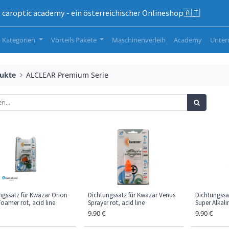
caroptic academy - ein österreichischer Onlineshop🇦🇹
 Kategorien
Vorteils Pakete
Maschinenverleih
Academy
Unte
ukte
ALCLEAR Premium Serie
ngssatz für Kwazar Orion
Dichtungssatz für Kwazar Venus
Dichtungssa
oamer rot, acid line
Sprayer rot, acid line
Super Alkal
9,90
€
9,90
€