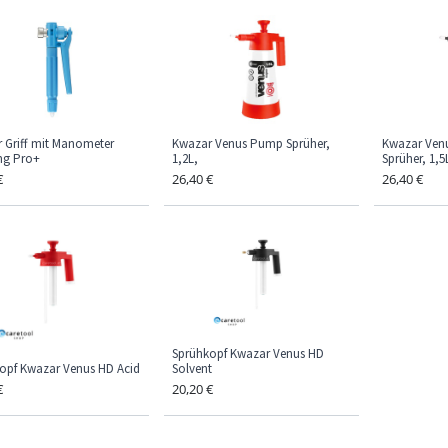
 Griff mit Manometer
Kwazar Venus Pump Sprüher,
Kwazar Ven
ng Pro+
1,2L,
Sprüher, 1,5
€
26,40
€
26,40
€
Sprühkopf Kwazar Venus HD
opf Kwazar Venus HD Acid
Solvent
€
20,20
€