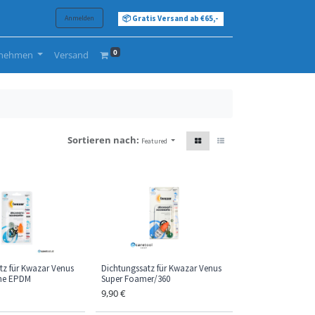
Anmelden
📦 Gratis Versand ab €65,-
0
rnehmen
Versand
Sortieren nach:
Featured
tz für Kwazar Venus
Dichtungssatz für Kwazar Venus
ine EPDM
Super Foamer/360
9,90
€