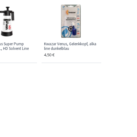
us Super Pump
Kwazar Venus, Gelenkkopf, alka
L, HD Solvent Line
line dunkelblau
4,50
€