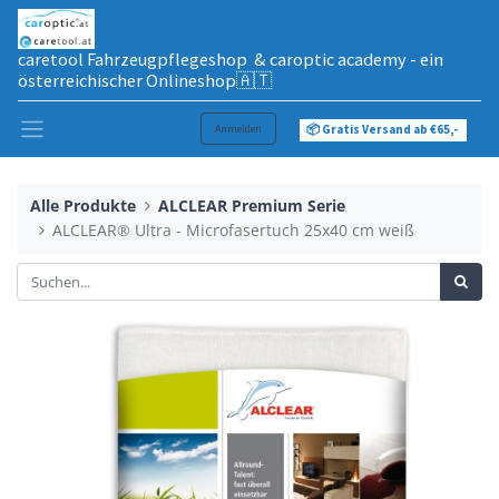
caretool Fahrzeugpflegeshop & caroptic academy - ein
österreichischer Onlineshop🇦🇹
Anmelden
📦 Gratis Versand ab €65,-
Alle Produkte
ALCLEAR Premium Serie
ALCLEAR® Ultra - Microfasertuch 25x40 cm weiß