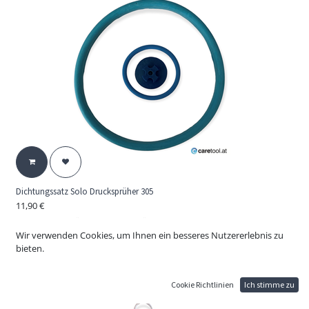
Dichtungssatz Solo Drucksprüher 305
11,90
€
Dichtungssatz für Solo Druck Sprüher 305
Original Solo Ersatzteil (OEM) Bild 4,8 und 9 ; siehe Anhang
Wir verwenden Cookies, um Ihnen ein besseres Nutzererlebnis zu
Explosionszeichnung
bieten.
Geeignet für Chemie mit pH-Wert: 7-14
Cookie Richtlinien
Ich stimme zu