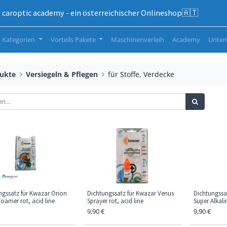
caroptic academy - ein österreichischer Onlineshop🇦🇹
 Kategorien
Vorteils Pakete
Maschinenverleih
Academy
Unte
ukte
Versiegeln & Pflegen
für Stoffe, Verdecke
ngssatz für Kwazar Orion
Dichtungssatz für Kwazar Venus
Dichtungssa
oamer rot, acid line
Sprayer rot, acid line
Super Alkal
9,90
€
9,90
€