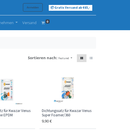
Anmelden
📦 Gratis Versand ab €65,-
0
rnehmen
Versand
Sortieren nach:
Featured
tz für Kwazar Venus
Dichtungssatz für Kwazar Venus
ine EPDM
Super Foamer/360
9,90
€