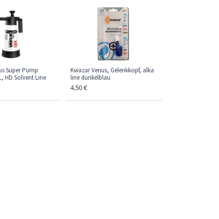
us Super Pump
Kwazar Venus, Gelenkkopf, alka
L, HD Solvent Line
line dunkelblau
4,50
€