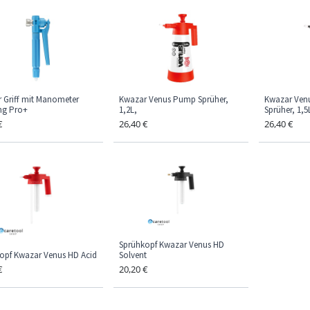
 Griff mit Manometer
Kwazar Venus Pump Sprüher,
Kwazar Ven
ng Pro+
1,2L,
Sprüher, 1,5
€
26,40
€
26,40
€
Sprühkopf Kwazar Venus HD
opf Kwazar Venus HD Acid
Solvent
€
20,20
€