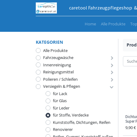
caretool Fahrzeugpflegeshop & 
Home
Alle Produkte
Top
KATEGORIEN
Prod
Alle Produkte
Fahrzeugwäsche
Innenreinigung
Reinigungsmittel
Polieren / Schleifen
Versiegeln & Pflegen
für Lack
für Glas
für Leder
für Stoffe, Verdecke
Dichtu
Super F
Kunststoffe, Dichtungen, Reifen
9,90
€
Renovierer
Reifen, Gummi, Kunststoff außen