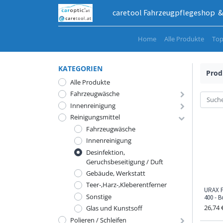
caretool Fahrzeugpflegeshop & 
Home
Alle Produkte
Top
KATEGORIEN
Prod
Alle Produkte
Fahrzeugwäsche
Innenreinigung
Reinigungsmittel
Fahrzeugwäsche
Innenreinigung
Desinfektion,
Geruchsbeseitigung / Duft
Gebäude, Werkstatt
Teer-,Harz-,Kleberentferner
URAX F
Sonstige
400 - 
26,74
Glas und Kunstsoff
Polieren / Schleifen