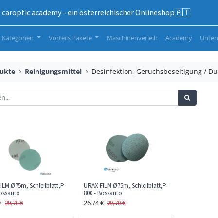
caroptic academy - ein österreichischer Onlineshop🇦🇹
 Kategorien
Vorteils Pakete
Maschinenverleih
Academy
Unte
ukte
Reinigungsmittel
Desinfektion, Geruchsbeseitigung / Du
ILM Ø75m, Schleifblatt,P-
URAX FILM Ø75m, Schleifblatt,P-
Bossauto
800 - Bossauto
€
26,74
€
29,70
€
29,70
€