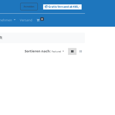
Anmelden
📦 Gratis Versand ab €65,-
0
rnehmen
Versand
ft
Sortieren nach:
Featured