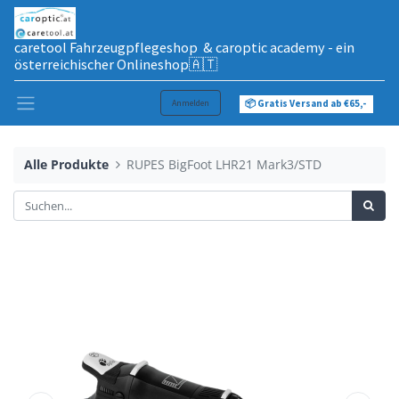
caretool Fahrzeugpflegeshop & caroptic academy - ein
österreichischer Onlineshop🇦🇹
Anmelden
📦 Gratis Versand ab €65,-
Alle Produkte
RUPES BigFoot LHR21 Mark3/STD