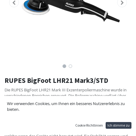
RUPES BigFoot LHR21 Mark3/STD
Die RUPES BigFoot LHR21 Mark III Exzenterpoliermaschine wurde in
verschiedenen Bereichen erneuert. Die Poliermaschine verfügt über
verschiedene neue Funktionen, ein neues Design, mehr Ergonomie
Wir verwenden Cookies, um Ihnen ein besseres Nutzererlebnis zu
und eine höhere Geschwindigkeit. Der gummierte Frontgriff bietet
bieten.
außergewöhnlichen Komfort und gleichzeitig eine rutschfeste
Oberfläche für die Kontrolle. Der verbesserte hintere Griff, ebenfalls
mit gummierter Oberfläche, gibt besseren Halt während der
Cookie Richtlinien
Ich stimme zu
Polierarbeit. Am Gerät selbst befinden sich zwei Werkzeugauflagen,
welche wenn das Geräte nicht benutzt wird, für Stabilität sorgen und