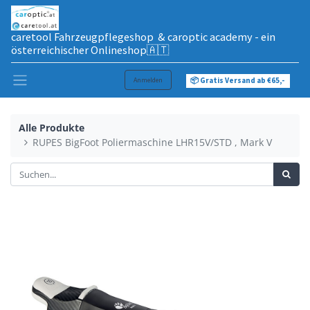
caretool Fahrzeugpflegeshop & caroptic academy - ein
österreichischer Onlineshop🇦🇹
Anmelden
📦 Gratis Versand ab €65,-
Alle Produkte
RUPES BigFoot Poliermaschine LHR15V/STD , Mark V