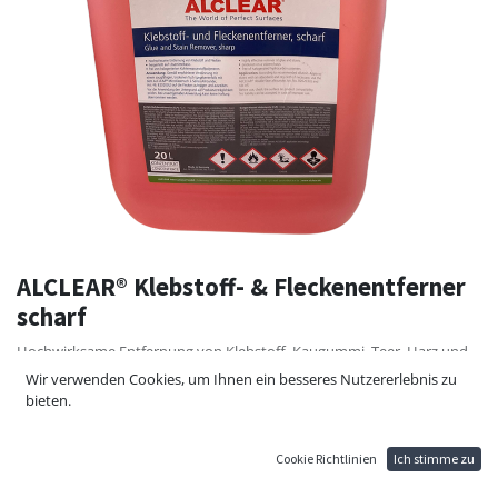
ALCLEAR® Klebstoff- & Fleckenentferner
scharf
Hochwirksame Entfernung von Klebstoff, Kaugummi, Teer, Harz und
Flecken. Hergestellt auf Lösemittelbasis, frei von halogenierten
Wir verwenden Cookies, um Ihnen ein besseres Nutzererlebnis zu
Kohlenwasserstoffpolymeren.
bieten.
130,80
€
Cookie Richtlinien
Ich stimme zu