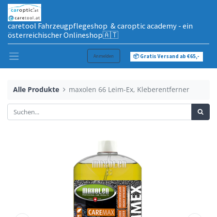
caretool Fahrzeugpflegeshop & caroptic academy - ein
österreichischer Onlineshop🇦🇹
Anmelden
📦 Gratis Versand ab €65,-
Alle Produkte
maxolen 66 Leim-Ex, Kleberentferner