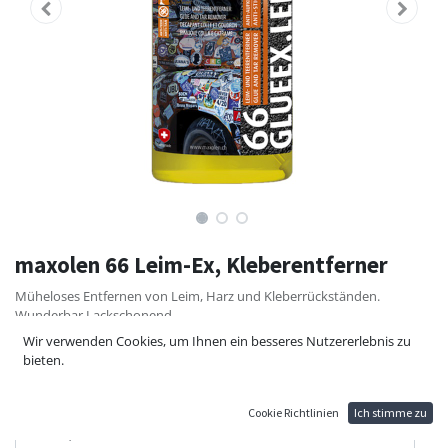
maxolen 66 Leim-Ex, Kleberentferner
Müheloses Entfernen von Leim, Harz und Kleberrückständen.
Wunderbar Lackschonend.
Wir verwenden Cookies, um Ihnen ein besseres Nutzererlebnis zu
73,20
€
bieten.
INHALT
Cookie Richtlinien
Ich stimme zu