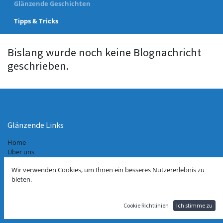
Glänzende Geschichten
Tipps & Tricks
Bislang wurde noch keine Blognachricht
geschrieben.
Glänzende Links
Home
Über uns
VERTRAG WIDERRUFEN
Wir verwenden Cookies, um Ihnen ein besseres Nutzererlebnis zu
Impressum
bieten.
Datenschutzerklärung
AGB
Kontakt
Cookie Richtlinien
Ich stimme zu
Maschinenverleih