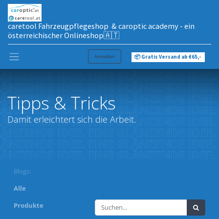
caretool Fahrzeugpflegeshop & caroptic academy - ein
österreichischer Onlineshop🇦🇹
Anmelden
📦 Gratis Versand ab €65,-
Tipps & Tricks
Damit erleichtert sich die Arbeit.
Blogs:
Alle
Produkte