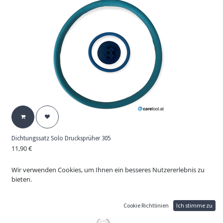
Dichtungssatz Solo Drucksprüher 305
11,90
€
Dichtungssatz für Solo Druck Sprüher 305
Original Solo Ersatzteil (OEM) Bild 4,8 und 9 ; siehe Anhang
Wir verwenden Cookies, um Ihnen ein besseres Nutzererlebnis zu
Explosionszeichnung
bieten.
Geeignet für Chemie mit pH-Wert: 7-14
Cookie Richtlinien
Ich stimme zu