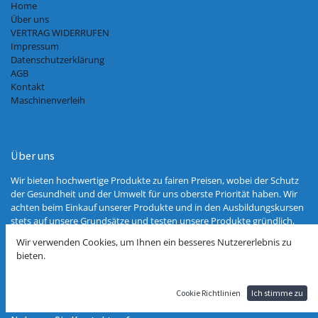
Home
Über uns
VERTRAG WIDERRUFEN
Impressum
Datenschutzerklärung
AGB
Kontakt
Maschinenverleih
Über uns
Wir bieten hochwertige Produkte zu fairen Preisen, wobei der Schutz
der Gesundheit und der Umwelt für uns oberste Priorität haben. Wir
achten beim Einkauf unserer Produkte und in den Ausbildungskursen
stets auf unsere Grundsätze und testen unsere Produkte gründlich,
bevor wir sie ins Sortiment aufnehmen. Wir kennen die meisten
Wir verwenden Cookies, um Ihnen ein besseres Nutzererlebnis zu
Hersteller unserer Produkte persönlich und bevorzugen bei der
bieten.
Auswahl europäische Anbieter.
Cookie Richtlinien
Ich stimme zu