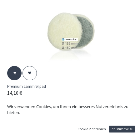
Premium Lammfellpad
14,10
€
Ideal zur Entfernung von Kratzern, Ablagerungen und verwitterten
Lacken. Fertigung aus dichten, ausgewählten Lammfellen.
Wir verwenden Cookies, um Ihnen ein besseres Nutzererlebnis zu
bieten.
Profi-Qualität mit OEM-Freigabe.
Cookie Richtlinien
Ich stimme zu