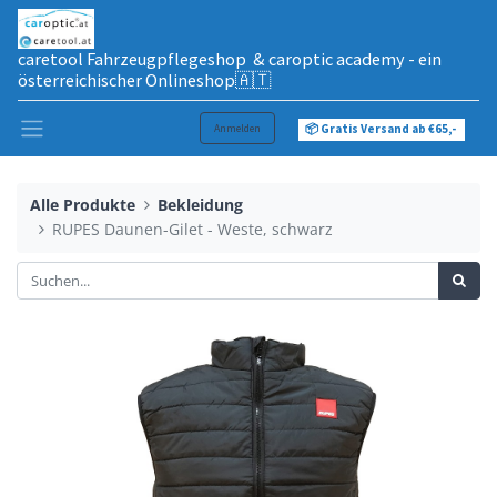
caretool Fahrzeugpflegeshop & caroptic academy - ein
österreichischer Onlineshop🇦🇹
Anmelden
📦 Gratis Versand ab €65,-
Alle Produkte
Bekleidung
RUPES Daunen-Gilet - Weste, schwarz