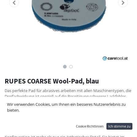
RUPES COARSE Wool-Pad, blau
Das perfekte Pad für abrasives arbeiten mit allen Maschinentypen, die
Dreifachwirkung ist speziell auf die Beseitigung schwerer Lackfehler
ausgelegt. Der blaue Schaum des groben Wollkissens ist steifer und
Wir verwenden Cookies, um Ihnen ein besseres Nutzererlebnis zu
dichter, was die Übertragung der Werkzeugbewegung auf die
bieten.
Arbeitsfläche maximiert und eine erhöhte Schneidkraft bietet. Alle
Polster im Grobwollbereich werden aus zwei unterschiedlichen
Faserlängen hergestellt, wodurch eine Wolloberfläche mit doppelter
Cookie Richtlinien
Ich stimme zu
Dichte und ein spezifisches sichtbares Muster entstehen. Diese
Konfiguration ist mehr als nur ein ästhetisches Detail. Sie bietet im