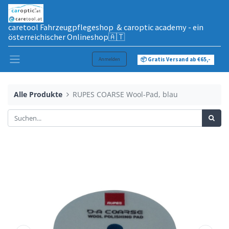
caretool Fahrzeugpflegeshop & caroptic academy - ein
österreichischer Onlineshop🇦🇹
Anmelden
📦 Gratis Versand ab €65,-
Alle Produkte
RUPES COARSE Wool-Pad, blau