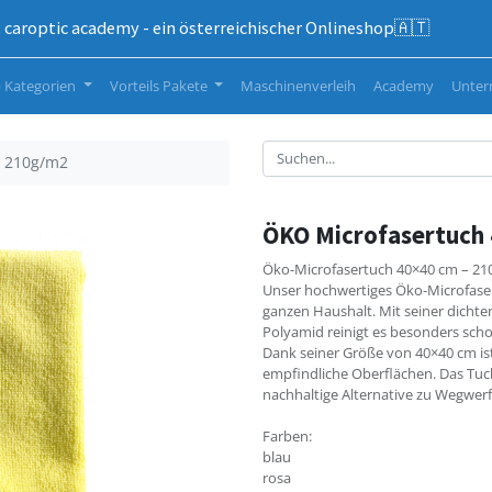
caroptic academy - ein österreichischer Onlineshop🇦🇹
 Kategorien
Vorteils Pakete
Maschinenverleih
Academy
Unte
, 210g/m2
ÖKO Microfasertuch
Öko-Microfasertuch 40×40 cm – 21
Unser hochwertiges Öko-Microfasertu
ganzen Haushalt. Mit seiner dichte
Polyamid reinigt es besonders sch
Dank seiner Größe von 40×40 cm ist 
empfindliche Oberflächen. Das Tuch
nachhaltige Alternative zu Wegwer
Farben:
blau
rosa