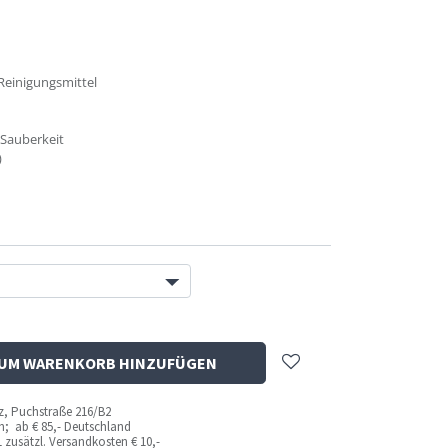
Reinigungsmittel
 Sauberkeit
)
UM WARENKORB HINZUFÜGEN
az, Puchstraße 216/B2
ich; ab
€ 85,- Deutschland
 zusätzl. Versandkosten
€ 10,-