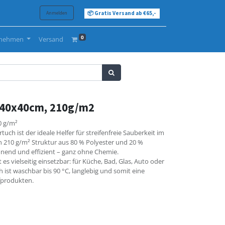
Anmelden
📦 Gratis Versand ab €65,-
0
rnehmen
Versand
 40x40cm, 210g/m2
0 g/m²
ch ist der ideale Helfer für streifenfreie Sauberkeit im
n 210 g/m² Struktur aus 80 % Polyester und 20 %
onend und effizient – ganz ohne Chemie.
es vielseitig einsetzbar: für Küche, Bad, Glas, Auto oder
 ist waschbar bis 90 °C, langlebig und somit eine
fprodukten.