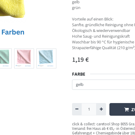
gelb
grün
Vorteile auf einen Blick:
Sanfte, gründliche Reinigung ohne 
Ökologisch & wiederverwendbar
Hohe Saug- und Reinigungskraft
Waschbar bis 90 °C für hygienische
Strapazierfähige Qualität (210 g/m²
1,19
€
FARBE
Z
c
lick & collect: caretool Shop 8055 Gr
Versand: frei Haus ab € 65,- in Österre
Gefahrengut + Chemiegebind
e
über 10L