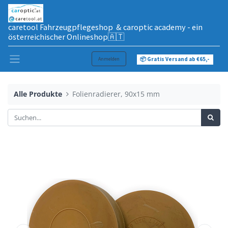
caretool Fahrzeugpflegeshop & caroptic academy - ein
österreichischer Onlineshop🇦🇹
Anmelden
📦 Gratis Versand ab €65,-
Alle Produkte
Folienradierer, 90x15 mm