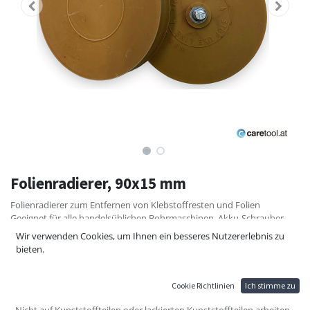
Folienradierer, 90x15 mm
Folienradierer zum Entfernen von Klebstoffresten und Folien
Geeignet für alle handelsüblichen Bohrmaschinen, Akku-Schrauber.
Vor der ersten Anwendung die Kanten des Folienradierers aufrauen
Wir verwenden Cookies, um Ihnen ein besseres Nutzererlebnis zu
(z.B. an der sauberen Kante einer Werkbank).
bieten.
- mit langsam laufenden Maschinen (max. 2000U/min)
- Beachten Sie die Laufrichtung, diese sollte gegen die Arbeitsrichtung
sein
Cookie Richtlinien
Ich stimme zu
- Nicht zu lange auch einer Stelle, achten auf die Wärmeentwicklung
- Nicht auf Kunststoffteilen oder lackierten Kunststoffteilen arbeiten