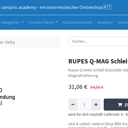
caroptic academy - ein österreichischer Onlineshop🇦🇹
 Kategorien
Vorteils Pakete
Maschinenverleih
Academy
Unte
er delta
RUPES Q-MAG Schleif
Rupes Q-MAG Schleif-Stützteller d
Magnethalterung
31,06
€
34,50
€
Z
wird für dich bestellt Lieferzeit: 6
c
lick & collect: caretool Shop 8055 Gr