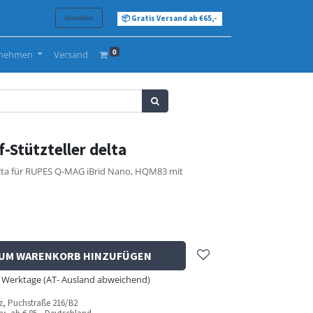
Anmelden
📦 Gratis Versand ab €65,-
0
rnehmen
Versand
-Stützteller delta
elta für RUPES Q-MAG iBrid Nano, HQM83 mit
UM WARENKORB HINZUFÜGEN
 - 8 Werktage (AT- Ausland abweichend)
az, Puchstraße 216/B2