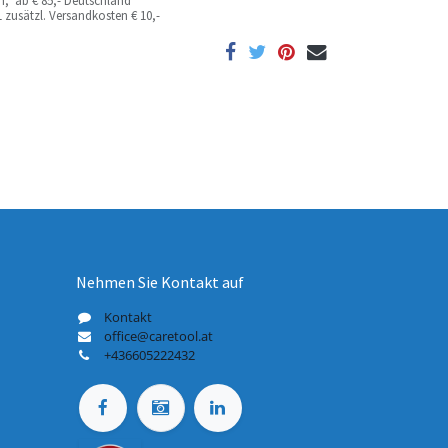
ich; ab
€ 85,- Deutschland
 zusätzl. Versandkosten
€ 10,-
Nehmen Sie Kontakt auf
Kontakt
office@caretool.at
+436605222432