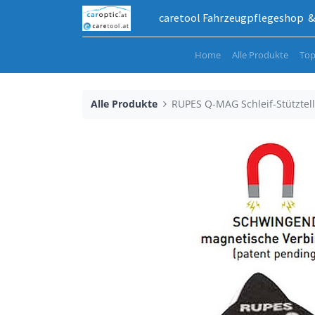
caretool Fahrzeugpflegeshop & 
Home
Alle Produkte
Top
Alle Produkte
RUPES Q-MAG Schleif-Stütztell