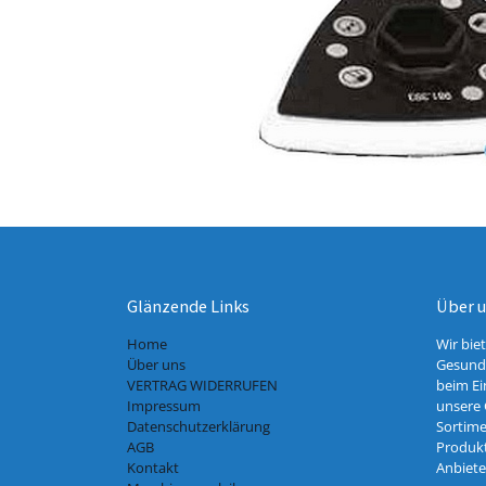
Glänzende Links
Über 
Home
Wir bie
Über uns
Gesundh
VERTRAG WIDERRUFEN
beim Ei
Impressum
unsere 
Datenschutzerklärung
Sortime
AGB
Produkt
Kontakt
Anbiete