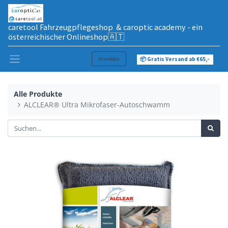
caretool Fahrzeugpflegeshop & caroptic academy - ein
österreichischer Onlineshop🇦🇹
Anmelden
📦 Gratis Versand ab €65,-
Alle Produkte
ALCLEAR® Ultra Mikrofaser-Autoschwamm