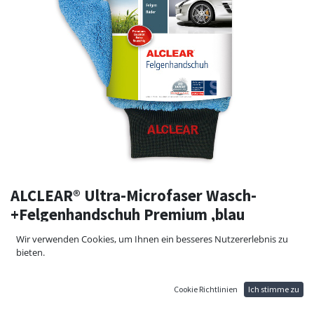
ALCLEAR® Ultra-Microfaser Wasch-
+Felgenhandschuh Premium ,blau
Zur schonenden Reinigung von Fahrzeugen, Alu-Felgen, Scheiben etc.
Wir verwenden Cookies, um Ihnen ein besseres Nutzererlebnis zu
Extra hochfloriges, flauschiges Material; mit elastischem Bündchen,
bieten.
verhindert Abrutschen und Verletzungen an der Hand durch scharfe
Felgenkanten
Tausendfach bewährtes Profiprodukt, dass in keiner Garage fehlen
Cookie Richtlinien
Ich stimme zu
sollte.