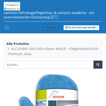
caretool Fahrzeugpflegeshop & caroptic academy - ein
österreichischer Onlineshop🇦🇹
Anmelden
📦 Gratis Versand ab €65,-
Alle Produkte
ALCLEAR® Ultra-Microfaser Wasch- +Felgenhandschuh
Premium ,blau