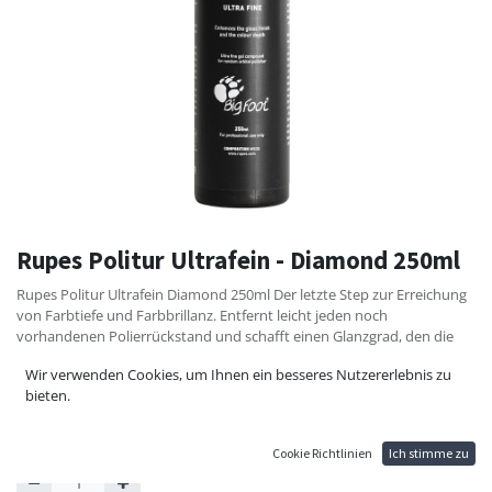
Rupes Politur Ultrafein - Diamond 250ml
Rupes Politur Ultrafein Diamond 250ml Der letzte Step zur Erreichung
von Farbtiefe und Farbbrillanz. Entfernt leicht jeden noch
vorhandenen Polierrückstand und schafft einen Glanzgrad, den die
Profis seit Jahren suchten.
Wir verwenden Cookies, um Ihnen ein besseres Nutzererlebnis zu
10,36
€
bieten.
13,80
€
Cookie Richtlinien
Ich stimme zu