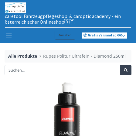
caretool Fahrzeugpflegeshop & caroptic academy - ein
österreichischer Onlineshop🇦🇹
Anmelden
📦 Gratis Versand ab €65,-
Alle Produkte
Rupes Politur Ultrafein - Diamond 250ml