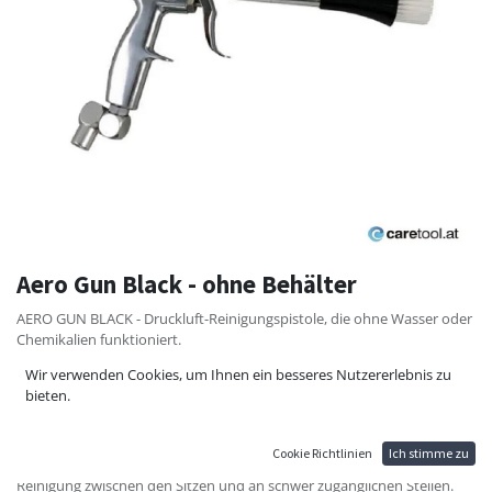
Aero Gun Black - ohne Behälter
AERO GUN BLACK - Druckluft-Reinigungspistole, die ohne Wasser oder
Chemikalien funktioniert.
Wir verwenden Cookies, um Ihnen ein besseres Nutzererlebnis zu
5 mal leistungsstärker als übliche Reinigungspistolen, weil Luft nach
bieten.
einem Tornado-Prinzip eingedreht wird.
Verwenden Sie die Aero Gun Black Reinigungs-Pistole für das
Armaturenbrett, Lüftungsauslässe, Türverkleidungen, sitzschienen,
Cookie Richtlinien
Ich stimme zu
Polster, Stoffsitze, Teppiche, Fußmatten sowie zur effektiven
Reinigung zwischen den Sitzen und an schwer zugänglichen Stellen.