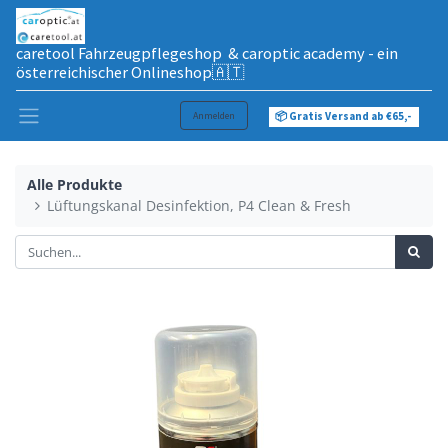
caretool Fahrzeugpflegeshop & caroptic academy - ein
österreichischer Onlineshop🇦🇹
Anmelden
📦 Gratis Versand ab €65,-
Alle Produkte
Lüftungskanal Desinfektion, P4 Clean & Fresh