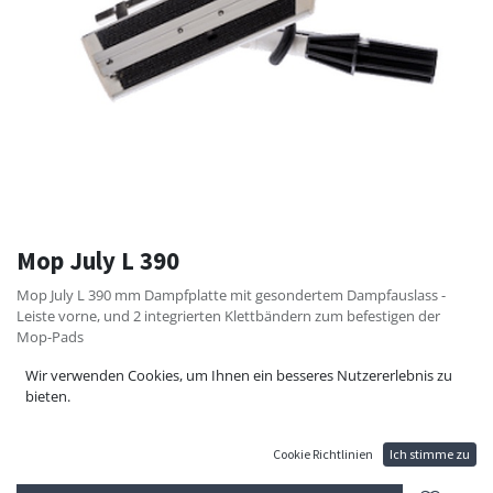
Mop July L 390
Mop July L 390 mm Dampfplatte mit gesondertem Dampfauslass -
Leiste vorne, und 2 integrierten Klettbändern zum befestigen der
Mop-Pads
165,00
€
Wir verwenden Cookies, um Ihnen ein besseres Nutzererlebnis zu
bieten.
Cookie Richtlinien
Ich stimme zu