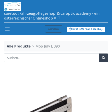
caretool Fahrzeugpflegeshop & caroptic academy - ein
österreichischer Onlineshop🇦🇹
Anmelden
📦 Gratis Versand ab €65,-
Alle Produkte
Mop July L 390