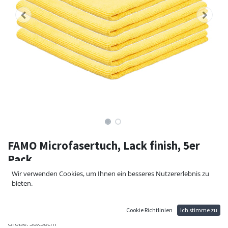
FAMO Microfasertuch, Lack finish, 5er
Pack
Wir verwenden Cookies, um Ihnen ein besseres Nutzererlebnis zu
Speziell für die Fahrzeugaufbereitung angefertigtes weiches Tuch, zum
bieten.
Abpolieren feinster Polituren und Versiegelungen. Keine Naht und
kein Etikett, die Kratzer hinterlassen können.
Cookie Richtlinien
Ich stimme zu
Inhalt: 5 Stück
Größe: 38x38cm