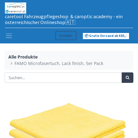
caretool Fahrzeugpflegeshop & caroptic academy - ein
österreichischer Onlineshop🇦🇹
Anmelden
📦 Gratis Versand ab €65,-
Alle Produkte
FAMO Microfasertuch, Lack finish, 5er Pack