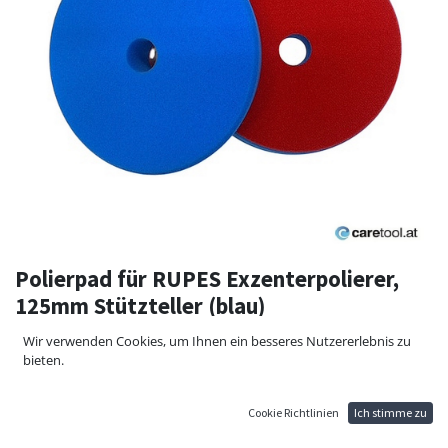
Polierpad für RUPES Exzenterpolierer,
125mm Stützteller (blau)
Polierpad medium perfekt für One-Step Polituren. Sehr guter Cut bei
Wir verwenden Cookies, um Ihnen ein besseres Nutzererlebnis zu
leichten Defekten und hoher Glanzgrad auf modernen Fahrzeug
bieten.
Lacken.
Hohe Luftdurchlässigkeit für exzentrisches Polieren mit
abgeschrägten Kanten für Hologrammfreies Polieren.
Cookie Richtlinien
Ich stimme zu
Hohe Standzeit und gute Wärmeableitung