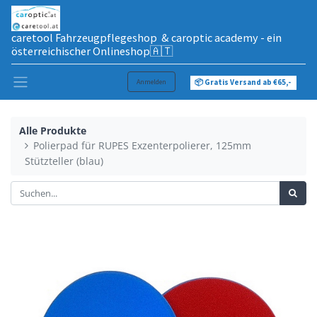
caretool Fahrzeugpflegeshop & caroptic academy - ein
österreichischer Onlineshop🇦🇹
Anmelden
📦 Gratis Versand ab €65,-
Alle Produkte
Polierpad für RUPES Exzenterpolierer, 125mm
Stützteller (blau)