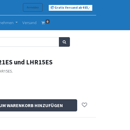
Anmelden
📦 Gratis Versand ab €65,-
0
rnehmen
Versand
R21ES und LHR15ES
HR15ES.
UM WARENKORB HINZUFÜGEN