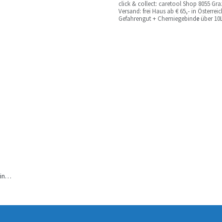
c
lick & collect: caretool Shop 8055 Gr
Versand: frei Haus ab € 65,- in Österre
Gefahrengut + Chemiegebind
e
über 10L
RUPES Kabelklemme, bringt Ordnung bei Kabeln