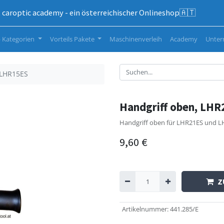
caroptic academy - ein österreichischer Onlineshop🇦🇹
 Kategorien
Vorteils Pakete
Maschinenverleih
Academy
Unte
 LHR15ES
Handgriff oben, LH
Handgriff oben für LHR21ES und L
9,60
€
Z
Artikelnummer
:
441.285/E