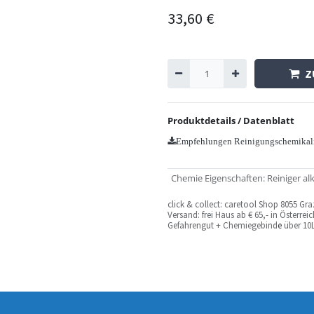
33,60
€
Z
Produktdetails / Datenblatt
Empfehlungen Reinigungschemikal
Chemie Eigenschaften
:
Reiniger al
c
lick & collect: caretool Shop 8055 Gr
Versand: frei Haus ab € 65,- in Österre
Gefahrengut + Chemiegebind
e
über 10L