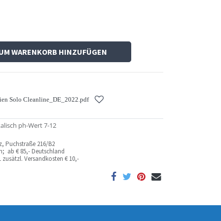
UM WARENKORB HINZUFÜGEN
ien Solo Cleanline_DE_2022.pdf
kalisch ph-Wert 7-12
az, Puchstraße 216/B2
ich; ab
€ 85,- Deutschland
 zusätzl. Versandkosten
€ 10,-