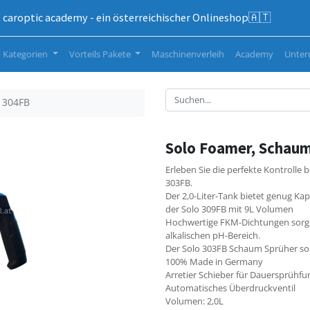
caroptic academy - ein österreichischer Onlineshop🇦🇹
 Kategorien
Vorteils Pakete
Maschinenverleih
Academy
Unte
 304FB
Solo Foamer, Schaum
Erleben Sie die perfekte Kontrolle
303FB.
Der 2,0-Liter-Tank bietet genug Kap
der Solo 309FB mit 9L Volumen
Hochwertige FKM-Dichtungen sorgen
alkalischen pH-Bereich.
Der Solo 303FB Schaum Sprüher sorgt
100% Made in Germany
Arretier Schieber für Dauersprühfu
Automatisches Überdruckventil
Volumen: 2,0L