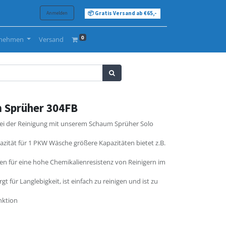
Anmelden
📦 Gratis Versand ab €65,-
0
rnehmen
Versand
 Sprüher 304FB
 bei der Reinigung mit unserem Schaum Sprüher Solo
azität für 1 PKW Wäsche größere Kapazitäten bietet z.B.
 für eine hohe Chemikalienresistenz von Reinigern im
 für Langlebigkeit, ist einfach zu reinigen und ist zu
nktion