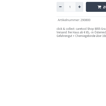
Z
Artikelnummer
:
290800
c
lick & collect: caretool Shop 8055 Gr
Versand: frei Haus ab € 65,- in Österre
Gefahrengut + Chemiegebind
e
über 10L