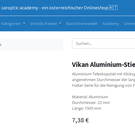
caroptic academy - ein österreichischer Onlineshop🇦🇹
 Kategorien
Vorteils Pakete
Maschinenverleih
Academy
Unte
k
Vikan Aluminium-Stie
Aluminium Teleskopstiel mit Klicksy
angenehmen Durchmesser der lange 
Halter-Serie für die Reinigung vo
Material: Aluminium
Durchmesser: 22 mm
Länge: 1505 mm
7,38
€