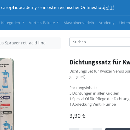
caroptic academy - ein österreichischer Onlineshop🇦🇹
 Kategorien
Vorteils Pakete
Maschinenverleih
Academy
Unte
s Sprayer rot, acid line
Dichtungssatz für Kw
Dichtungs Set für Kwazar Venus S
geeignet).
Packungsinhalt:
5 Dichtungen in allen Größen
1 Spezial Öl für Pflege der Dichtun
1 Abdeckung Ventil Pumpe
9,90
€