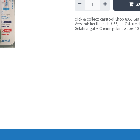
Z
c
lick & collect: caretool Shop 8055 Gr
Versand: frei Haus ab € 65,- in Österre
Gefahrengut + Chemiegebind
e
über 10L