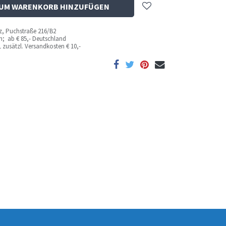
UM WARENKORB HINZUFÜGEN
az, Puchstraße 216/B2
ich; ab
€ 85,- Deutschland
 zusätzl. Versandkosten
€ 10,-