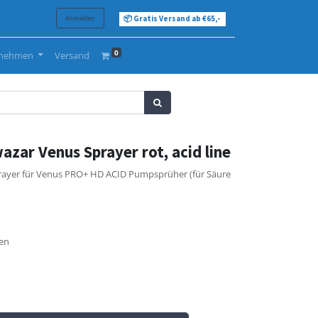
Anmelden
📦 Gratis Versand ab €65,-
0
rnehmen
Versand
azar Venus Sprayer rot, acid line
prayer für Venus PRO+ HD ACID Pumpsprüher (für Säure
gen