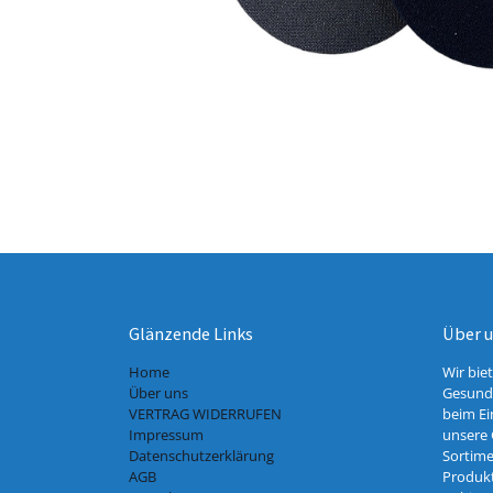
Glänzende Links
Über 
Home
Wir bie
Über uns
Gesundh
VERTRAG WIDERRUFEN
beim Ei
Impressum
unsere 
Datenschutzerklärung
Sortime
AGB
Produkt