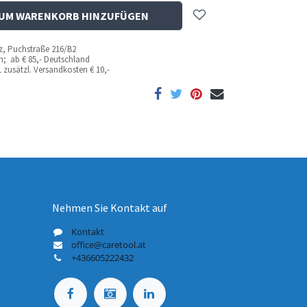
UM WARENKORB HINZUFÜGEN
az, Puchstraße 216/B2
ich; ab
€ 85,- Deutschland
 zusätzl. Versandkosten
€ 10,-
Nehmen Sie Kontakt auf
Kontakt
office@caretool.at
+436605222432