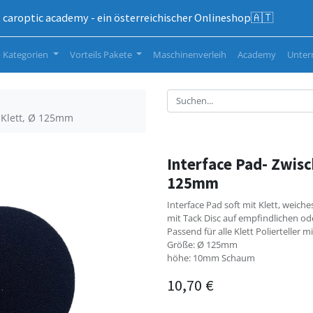
caroptic academy - ein österreichischer Onlineshop🇦🇹
 Kategorien
Vorteils Pakete
Maschinenverleih
Academy
Unte
t Klett, Ø 125mm
Interface Pad- Zwisc
125mm
Interface Pad soft mit Klett, weic
mit Tack Disc auf empfindlichen o
Passend für alle Klett Polierteller
Größe: Ø 125mm
höhe: 10mm Schaum
10,70
€