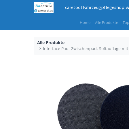
caretool Fahrzeugpflegeshop & 
Home
Alle Produkte
Top
Alle Produkte
Interface Pad- Zwischenpad, Softauflage mi