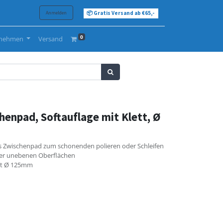
Anmelden
📦 Gratis Versand ab €65,-
0
rnehmen
Versand
henpad, Softauflage mit Klett, Ø
hes Zwischenpad zum schonenden polieren oder Schleifen
der unebenen Oberflächen
 mit Ø 125mm